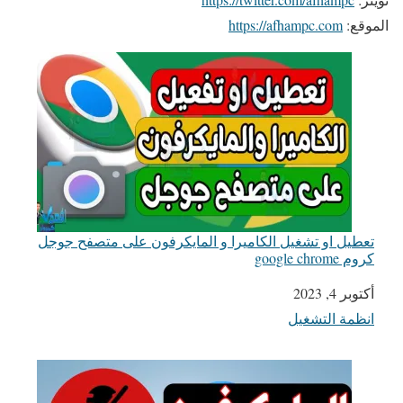
الموقع:
https://afhampc.com
تعطيل او تشغيل الكاميرا و المايكرفون على متصفح جوجل
كروم google chrome
التاريخ
أكتوبر 4, 2023
انظمة التشغيل
في ما يتعلق بما يأتي