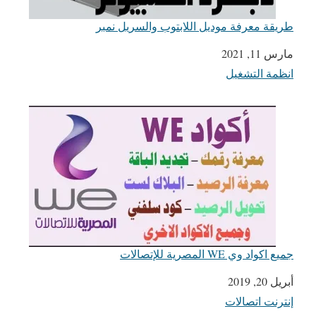
طريقة معرفة موديل اللابتوب والسريل نمبر
التاريخ
مارس 11, 2021
انظمة التشغيل
في ما يتعلق بما يأتي
جميع اكواد وي WE المصرية للإتصالات
أبريل 20, 2019
التاريخ
إنترنت اتصالات
في ما يتعلق بما يأتي