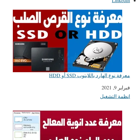
LinkedIn
معرفة نوع الهارد باللابتوب SSD أو HDD
التاريخ
فبراير 9, 2021
انظمة التشغيل
في ما يتعلق بما يأتي