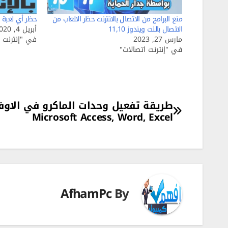
منع البرامج من الاتصال بالانترنت حظر الالعاب من
حظر أي لعبة أو
الاتصال بالنت ويندوز 11,10
أبريل 4, 2020
مارس 27, 2023
في "إنترنت ا
في "إنترنت اتصالات"
تصفّح
طريقة تفعيل وحدات الماكرو في الاو
Microsoft Access, Word, Excel
المقالات
AfhamPc
By