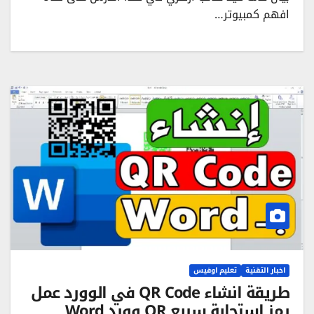
افهم كمبيوتر…
اخبار التقنية
تعليم اوفيس
طريقة انشاء QR Code في الوورد عمل
رمز استجابة سريع QR وورد Word