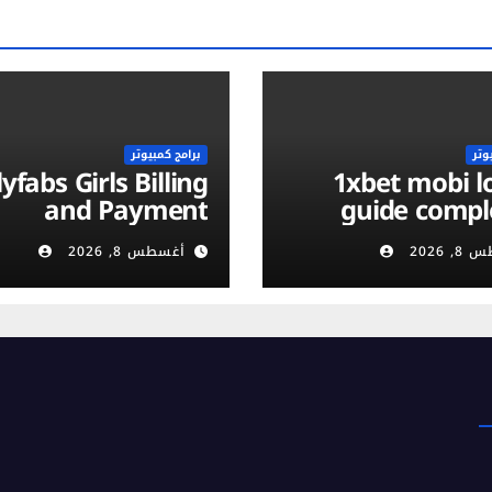
وتر
برامج كمبيوتر
yfabs Girls Billing
1xbet mobi login :
and Payment
guide compl
ethods: Discreet,
vérificati
 2026
أغسطس 8, 2026
Secure & Flexible
compte et séc
Options
m