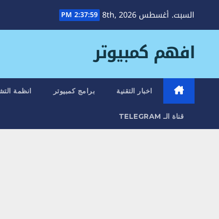
Ski
السبت. أغسطس 8th, 2026
2:37:59 PM
t
conten
افهم كمبيوتر
اخبار التقنية
برامج كمبيوتر
انظمة التش
قناة الـ TELEGRAM