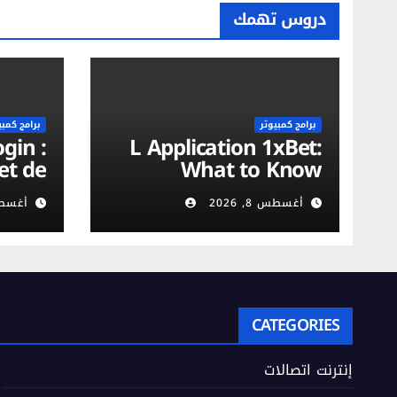
دروس تهمك
برامج كمبيوتر
برامج كمبي
L Application 1xBet:
et de
What to Know
on du
أغسطس 8, 2026
أغسطس 8,
urité
obile
CATEGORIES
إنترنت اتصالات