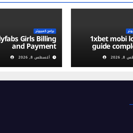
وتر
برامج كمبيوتر
yfabs Girls Billing
1xbet mobi login :
and Payment
guide compl
ethods: Discreet,
vérificati
 2026
أغسطس 8, 2026
Secure & Flexible
compte et séc
Options
m