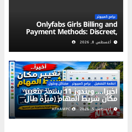
برامج كمبيوتر
Onlyfabs Girls Billing and
Payment Methods: Discreet,
Secure & Flexible Options
أغسطس 8, 2026
انظمة التشغيل
برامج كمبيوتر
مشاكل وحلول
أخيراً…. ويندوز 11 يسمح بتغيير
مكان شريط المهام (ميزة طال
انتظارها)
أغسطس 5, 2026
AFHAMPC