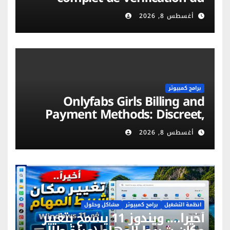
compte et sécurité mobile
أغسطس 8, 2026
برامج كمبيوتر
Onlyfabs Girls Billing and
Payment Methods: Discreet,
Secure & Flexible Options
أغسطس 8, 2026
انظمة التشغيل
برامج كمبيوتر
مشاكل وحلول
أخيراً…. ويندوز 11 يسمح بتغيير