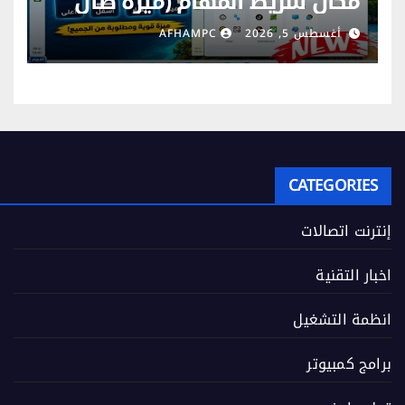
مكان شريط المهام (ميزة طال
انتظارها)
أغسطس 5, 2026
AFHAMPC
CATEGORIES
إنترنت اتصالات
اخبار التقنية
انظمة التشغيل
برامج كمبيوتر