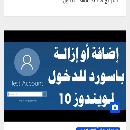
الشرائح Slide Show ، يتناول…
برامج كمبيوتر
تعليم اوفيس