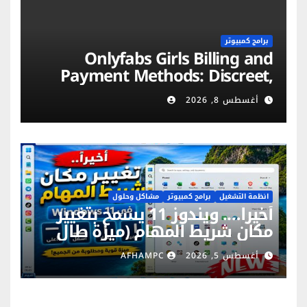
برامج كمبيوتر
Onlyfabs Girls Billing and
Payment Methods: Discreet,
Secure & Flexible Options
أغسطس 8, 2026
انظمة التشغيل
برامج كمبيوتر
مشاكل وحلول
أخيراً…. ويندوز 11 يسمح بتغيير
مكان شريط المهام (ميزة طال
انتظارها)
أغسطس 5, 2026
AFHAMPC