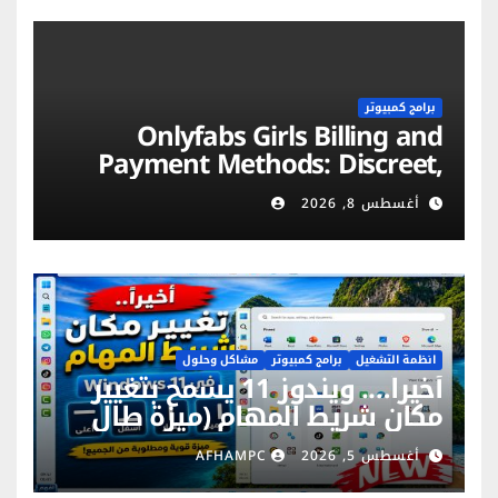
برامج كمبيوتر
Onlyfabs Girls Billing and
Payment Methods: Discreet,
Secure & Flexible Options
أغسطس 8, 2026
انظمة التشغيل
برامج كمبيوتر
مشاكل وحلول
أخيراً…. ويندوز 11 يسمح بتغيير
مكان شريط المهام (ميزة طال
انتظارها)
أغسطس 5, 2026
AFHAMPC