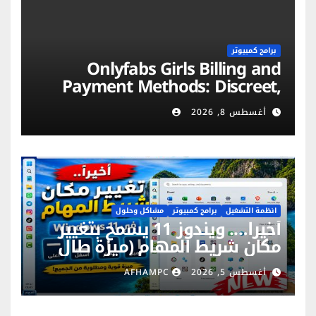
برامج كمبيوتر
Onlyfabs Girls Billing and
Payment Methods: Discreet,
Secure & Flexible Options
أغسطس 8, 2026
انظمة التشغيل
برامج كمبيوتر
مشاكل وحلول
أخيراً…. ويندوز 11 يسمح بتغيير
مكان شريط المهام (ميزة طال
انتظارها)
أغسطس 5, 2026
AFHAMPC