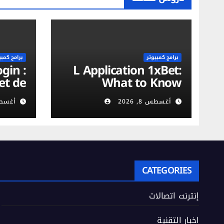
برامج كمبيوتر
برامج كمبي
L Application 1xBet:
et de
What to Know
on du
أغسطس 8, 2026
أغسطس 8,
urité
obile
CATEGORIES
إنترنت اتصالات
اخبار التقنية