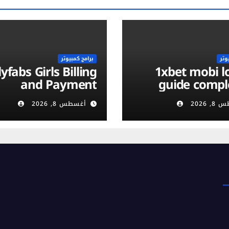
وتر
برامج كمبيوتر
yfabs Girls Billing
1xbet mobi login :
and Payment
guide compl
ethods: Discreet,
vérificati
 2026
أغسطس 8, 2026
Secure & Flexible
compte et séc
Options
m