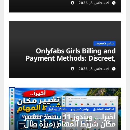
أغسطس 8, 2026
برامج كمبيوتر
Onlyfabs Girls Billing and
Payment Methods: Discreet,
Secure & Flexible Options
أغسطس 8, 2026
انظمة التشغيل
برامج كمبيوتر
مشاكل وحلول
أخيراً…. ويندوز 11 يسمح بتغيير
مكان شريط المهام (ميزة طال