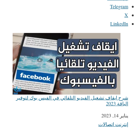
Telegram
X
LinkedIn
شرح ايقاف تشغيل الفيديو التلقائي في الفيس بوك لتوفير
الباقة 2023
يناير 14, 2023
التاريخ
إنترنت اتصالات
في ما يتعلق بما يأتي