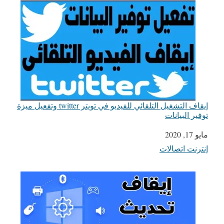
إيقاف التشغيل التلقائي للفيديو في تويتر twitter وتفعيل ميزة
توفير البيانات
مايو 17, 2020
التاريخ
إنترنت اتصالات
في ما يتعلق بما يأتي