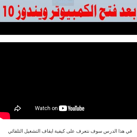
في هذا الدرس سوف نتعرف على كيفية ايقاف التشغيل التلقائي