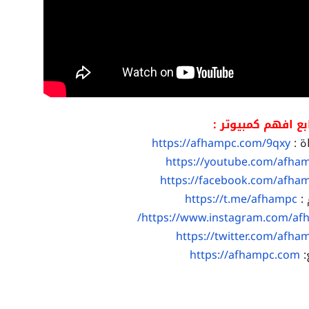
بع افهم كمبيوتر :
ة :
https://afhampc.com/9qxy
https://youtube.com/afha
https://facebook.com/afha
 :
https://t.me/afhampc
https://www.instagram.com/af
https://twitter.com/afha
:
https://afhampc.com