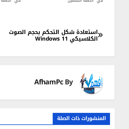
في "انظمة التشغيل"
في "انظمة ا
تصفّح
استعادة شكل التحكم بحجم الصوت
الكلاسيكي Windows 11
المقالات
AfhamPc
By
المنشورات ذات الصلة