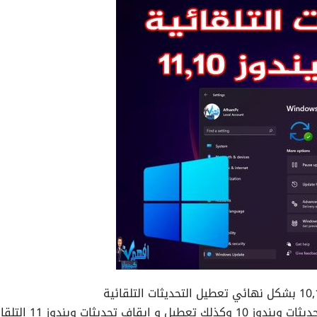
في هذا الدرس سوف نتعرف على كيفية تعطيل تحديثات ويندوز 10 وكذلك تعطيل 