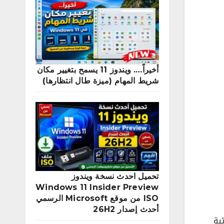
أخيراً…. ويندوز 11 يسمح بتغيير مكان
شريط المهام (ميزة طال انتظارها)
تحميل احدث نسخة ويندوز
Windows 11 Insider Preview
ISO من موقع Microsoft الرسمي
أحدث إصدار 26H2
و إيقاف تحديثات ويندوز 11 التلقائية