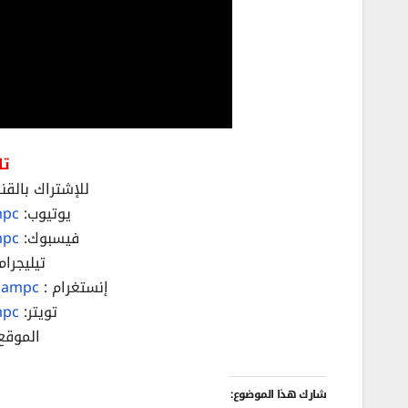
تا
للإشتراك بالقنا
يوتيوب:
mpc
فيسبوك:
mpc
تيليجرام
إنستغرام :
hampc/
تويتر:
mpc
الموقع
شارك هذا الموضوع: