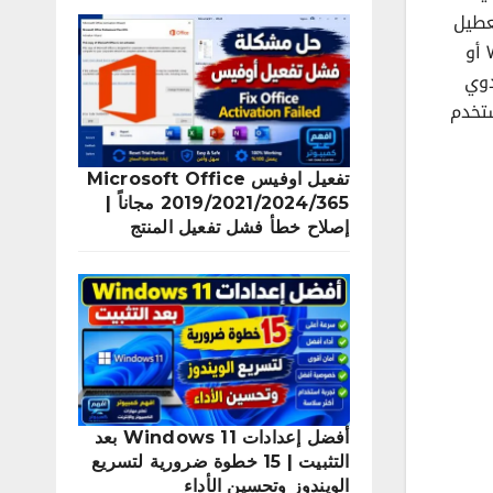
عطيل
لتحديثات ويندوز التلقائية لسبب او لأخر منها تقليل استهلاك الإنترنت بسبب التحديثات المستمرة في Windows 10,11 أو
دوي
نوضح لكم متابعي قناة افهم كمبيوتر 3 طرق تستخدم
تفعيل اوفيس Microsoft Office
2019/2021/2024/365 مجاناً |
إصلاح خطأ فشل تفعيل المنتج
أفضل إعدادات Windows 11 بعد
التثبيت | 15 خطوة ضرورية لتسريع
الويندوز وتحسين الأداء