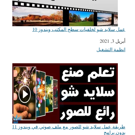
عمل سلايد شو لخلفيات سطح المكتب ويندوز 10
أبريل 3, 2021
التاريخ
انظمة التشغيل
في ما يتعلق بما يأتي
طريقة عمل سلايد شو للصور مع ملف صوتي في ويندوز 11
بدون برامج