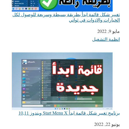
تغيير شكل قائمة ابدأ بطريقة بسيطة وسريعة للوصول لكل
الخيارات والادوات في ثواني
مايو 9, 2022
التاريخ
انظمة التشغيل
في ما يتعلق بما يأتي
برنامج تغيير شكل قائمة ابدأ Start Menu X ويندوز 10,11
يونيو 22, 2022
التاريخ