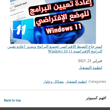
استرجاع الضبط الافتراضي لجميع البرامج ويندوز إعادة تعيين
البرامج الإفتراضية Windows 10,11
التاريخ
فبراير 21, 2023
انظمة التشغيل
في ما يتعلق بما يأتي
Categories:
انظمة التشغيل
,
مشاكل وحلول
افهم كمبيوتر
Back to top