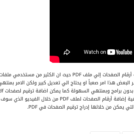
حات ملف pdf غير مرقم ويعتبر البعض هذا امر صعباً او يحتاج الي تعديل كبير ولكن الامر بمنته
البساطة حيث يمكنك اضافة ترقيم لصفحات ملف pdf بدو
في اعلي الصفحة او اسفل الصفحة وللإجابة على كيفية إضافة أرقام الصفحات لملف PDF من خلال الفيديو الذي سوف