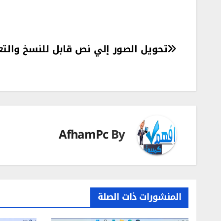
تصفّح
تحويل الصور إلي نص قابل للنسخ والت
المقالات
AfhamPc
By
المنشورات ذات الصلة