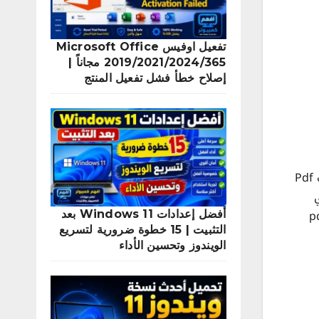
تفعيل اوفيس Microsoft Office
2019/2021/2024/365 مجاناً |
إصلاح خطأ فشل تفعيل المنتج
في هذا الدرس سوف نتعرف على طريقة شرح إضافة أرقام الصفحات إلي ملف PDF حيث ان الكثير من مستخدمي ملفات Pdf
ي
ن برامج وبمنتهي السهولة كما يمكن اضافة ترقيم لصفحات pdf
أفضل إعدادات Windows 11 بعد
التثبيت | 15 خطوة ضرورية لتسريع
الويندوز وتحسين الأداء