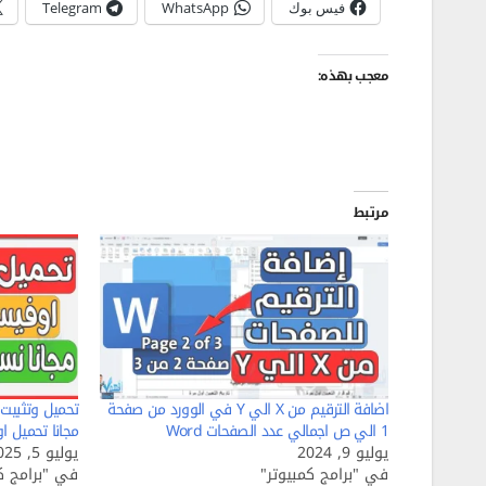
فيس بوك
WhatsApp
Telegram
معجب بهذه:
مرتبط
اضافة الترقيم من X الي Y في الوورد من صفحة
1 الي ص اجمالي عدد الصفحات Word
مجانا تحميل ا
يوليو 9, 2024
يوليو 5, 2025
في "برامج كمبيوتر"
في "برامج كم