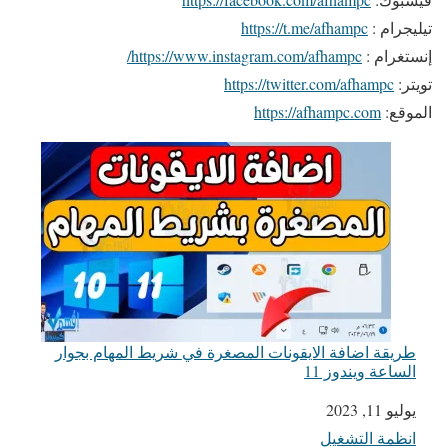
تيليجرام :
https://t.me/afhampc
إنستغرام :
https://www.instagram.com/afhampc/
تويتر:
https://twitter.com/afhampc
الموقع:
https://afhampc.com
طريقة اضافة الايقونات المصغرة في شريط المهام بجوار
الساعة ويندوز 11
يوليو 11, 2023
التاريخ
انظمة التشغيل
في ما يتعلق بما يأتي