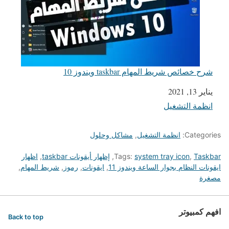
شرح خصائص شريط المهام taskbar ويندوز 10
يناير 13, 2021
التاريخ
انظمة التشغيل
في ما يتعلق بما يأتي
Categories:
انظمة التشغيل
,
مشاكل وحلول
Taskbar
,
system tray icon
Tags:
,
إظهار أيقونات taskbar
,
اظهار
ايقونات النظام بجوار الساعة ويندوز 11
,
ايقونات
,
رموز
,
شريط المهام
,
مصغرة
افهم كمبيوتر
Back to top