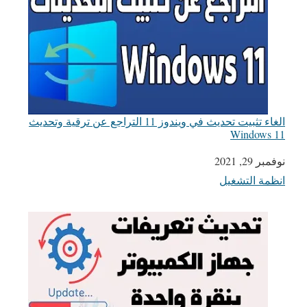
الغاء تثبيت تحديث في ويندوز 11 التراجع عن ترقية وتحديث
Windows 11
التاريخ
نوفمبر 29, 2021
انظمة التشغيل
في ما يتعلق بما يأتي