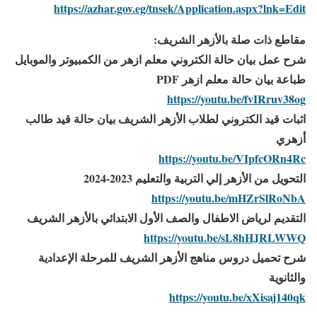
https://azhar.gov.eg/tnsek/Application.aspx?lnk=Edit
مقاطع ذات صلة بالأزهر الشريف:
شرح عمل بيان حالة الكتروني معلم ازهر من الكمبيوتر والموبايل
طباعة بيان حالة معلم ازهر PDF
https://youtu.be/fvIRruv38og
اثبات قيد الكتروني لطلاب الأزهر الشريف بيان حالة قيد طالب
أزهري
https://youtu.be/VIpfcORn4Rc
التحويل من الأزهر إلي التربية والتعليم 2023-2024
https://youtu.be/mHZrSlRoNbA
التقديم لرياض الاطفال والصف الأول الابتدائي بالأزهر الشريف
https://youtu.be/sL8hHJRLWWQ
شرح تحميل دروس مناهج الأزهر الشريف للمرحلة الإعدادية
والثانوية
https://youtu.be/xXisaj140qk