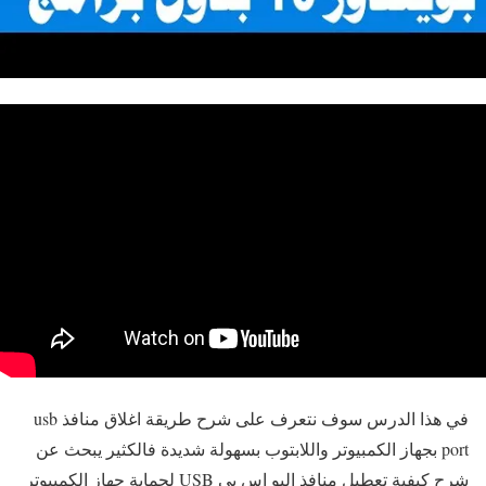
في هذا الدرس سوف نتعرف على شرح طريقة اغلاق منافذ usb
port بجهاز الكمبيوتر واللابتوب بسهولة شديدة فالكثير يبحث عن
شرح كيفية تعطيل منافذ اليو إس بي USB لحماية جهاز الكمبيوتر