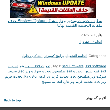
تنظيف تحديثات ويندوز وحل مشاكل Windows Update حذف
ملفات التحديث القديمة نهائيا
يناير 20, 2026
التاريخ
انظمة التشغيل
في ما يتعلق بما يأتي
Categories:
انظمة التشغيل
,
برامج كمبيوتر
,
مشاكل وحلول
ssd software
,
ssd Firmware
Tags:
,
تحديث ssd سامسونج
,
تحديث
ssd كينج ستون
,
تحديث ssd هيكفيجن
,
تحديث سوفت وير ssd
,
تحديث
سوفت وير هيكفيجن ssd
,
تحديث فريم وير Kingston ssd
,
تحديث فريم
وير ssd
,
تحديث فريم وير هارد ssd سامسونج
افهم كمبيوتر
Back to top