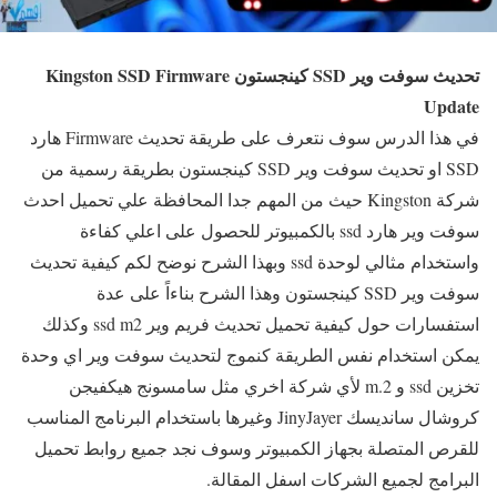
تحديث سوفت وير SSD كينجستون Kingston SSD Firmware
Update
في هذا الدرس سوف نتعرف على طريقة تحديث Firmware هارد
SSD او تحديث سوفت وير SSD كينجستون بطريقة رسمية من
شركة Kingston حيث من المهم جدا المحافظة علي تحميل احدث
سوفت وير هارد ssd بالكمبيوتر للحصول على اعلي كفاءة
واستخدام مثالي لوحدة ssd وبهذا الشرح نوضح لكم كيفية تحديث
سوفت وير SSD كينجستون وهذا الشرح بناءاً على عدة
استفسارات حول كيفية تحميل تحديث فريم وير ssd m2 وكذلك
يمكن استخدام نفس الطريقة كنموج لتحديث سوفت وير اي وحدة
تخزين ssd و m.2 لأي شركة اخري مثل سامسونج هيكفيجن
كروشال سانديسك JinyJayer وغيرها باستخدام البرنامج المناسب
للقرص المتصلة بجهاز الكمبيوتر وسوف نجد جميع روابط تحميل
البرامج لجميع الشركات اسفل المقالة.