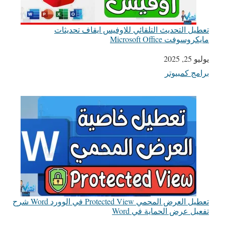
تعطيل التحديث التلقائي للاوفيس ايقاف تحديثات
مايكروسوفت Microsoft Office
يوليو 25, 2025
التاريخ
برامج كمبيوتر
في ما يتعلق بما يأتي
تعطيل العرض المحمي Protected View في الوورد Word شرح
تفعيل عرض الحماية في Word