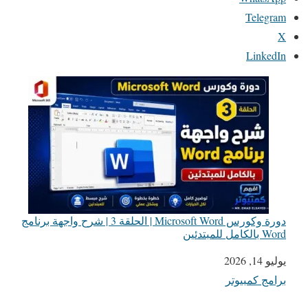
Telegram
X
LinkedIn
دورة وكورس Microsoft Word | الحلقة 3 | شرح واجهة برنامج
Word بالكامل للمبتدئين
يوليو 14, 2026
التاريخ
برامج كمبيوتر
في ما يتعلق بما يأتي