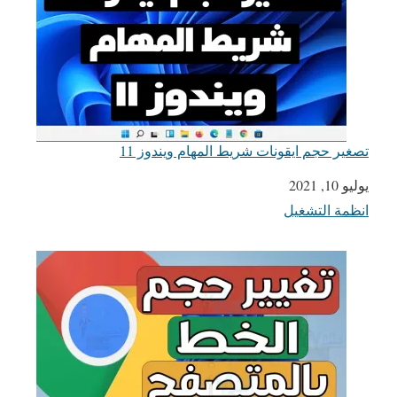
تصغير حجم ايقونات شريط المهام ويندوز 11
يوليو 10, 2021
التاريخ
انظمة التشغيل
في ما يتعلق بما يأتي