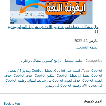
حل مشكلة اختفاء ايقونة تغيير اللغة في شريط المهام ويندوز
11
التاريخ
مارس 12, 2025
انظمة التشغيل
في ما يتعلق بما يأتي
Categories:
انظمة التشغيل
,
برامج كمبيوتر
,
مشاكل وحلول
Copilot
Tags:
,
اهمية خيار Copilot
,
تعطيل Copilot ويندوز 11
,
تفعيل
Copilot
,
تفعيل او تعطيل Copilot
,
تمكين Copilot
,
حذف Copilot
,
حذف
ايقونة Copilot
,
حذف ايقونة Copilot من شريط المهام
,
وظيفة Copilot
في Windows
,
وظيفة Copilot في ويندوز
افهم كمبيوتر
Back to top