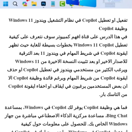
تفعيل او تعطيل Copilot في نظام التشغيل ويندوز Windows 11
وظيفة Copilot
في هذا الدرس على قناة افهم كمبيوتر سوف نتعرف على كيفية
تعطيل Windows 11 Copilot بخطوات بسيطة للغاية حيث تظهر
ايقونة Copilot في شريط المهام في ويندوز 11 بعد الترقية
للاصدار الاخير او بعد تثبيت النسخة الاخيرة من Windows 11
ويرغب الكثير من مستخدمي ويندوز في تعطيل Copilot او حذف
ايقونة Copilot من شريط المهام وبرغم فائدة وظيفة Copilot الا
ان بعض المستخدمين يرغبون في ايقاف او اخفاء ايقونة Copilot
من التاسك بار.
فما هي وظيفة Copilot يوفر لك Copilot في Windows، بمساعدة
Bing Chat، مساعدة مركزية الذكاء الاصطناعي مباشرة من جهاز
Windows الخاص بك. للحصول على معلومات حول كيفية
استخدام Copilot في Windows، راجع مرحبا بك في Copilot في