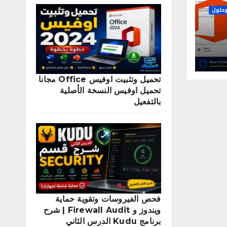
حلول
2
تحميل وتثبيت اوفيس Office مجانا
تحميل اوفيس النسخة الأصلية
بالتفعيل
فحص الفيروسات وتقوية حماية
ويندوز و Firewall Audit | شرح
برنامج Kudu الدرس الثاني