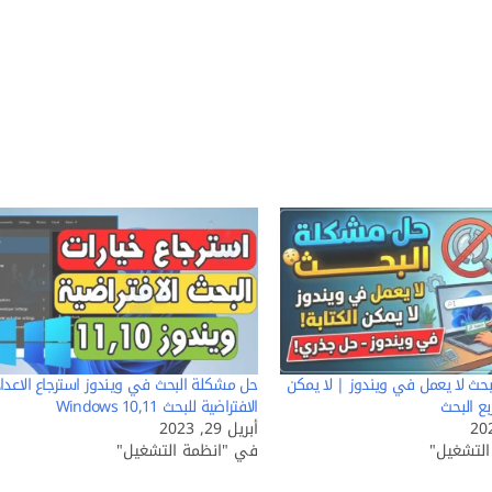
حث لا يعمل في ويندوز | لا يمكن
حل مشكلة البحث في ويندوز استرجاع الاعدا
بع البحث
الافتراضية للبحث Windows 10,11
أبريل 29, 2023
لتشغيل"
في "انظمة التشغيل"