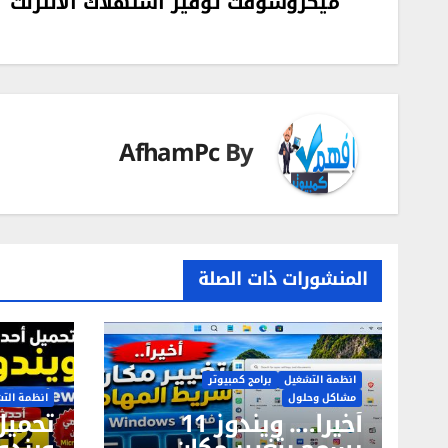
ميكروسوفت توفير استهلاك الانترنت
المقالات
AfhamPc
By
المنشورات ذات الصلة
انظمة التشغيل
برامج كمبيوتر
مشاكل وحلول
انظمة الت
أخيراً…. ويندوز 11
تحميل