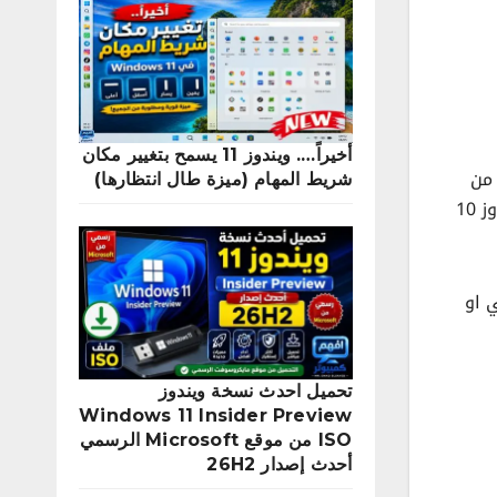
أخيراً…. ويندوز 11 يسمح بتغيير مكان
العديد من
شريط المهام (ميزة طال انتظارها)
الاسئلة عن مشكلة تجمد او اختفاء شريط المهام Taskbar وكذلك مشكلة عدم عمل ايقونة البحث بشريط المهام بويندوز 10
 او
تحميل احدث نسخة ويندوز
Windows 11 Insider Preview
ISO من موقع Microsoft الرسمي
أحدث إصدار 26H2