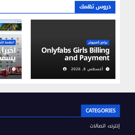
دروس تهمك
برامج كمبيوتر
انظمة الت
Onlyfabs Girls Billing
and Payment
يسمح 
Methods: Discreet,
شريط 
أغسطس 8, 2026
أغسطس 5,
Secure & Flexible
طال ا
Options
CATEGORIES
إنترنت اتصالات