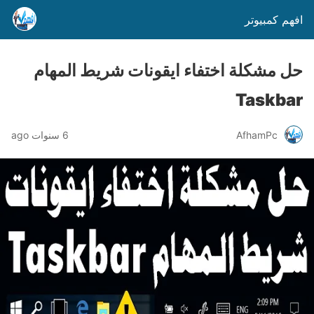
افهم كمبيوتر
حل مشكلة اختفاء ايقونات شريط المهام
Taskbar
AfhamPc
6 سنوات ago