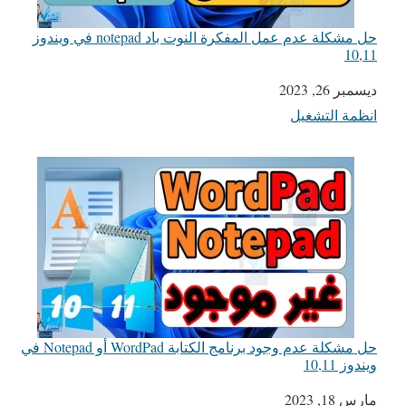
حل مشكلة عدم عمل المفكرة النوت باد notepad في ويندوز
10,11
التاريخ
ديسمبر 26, 2023
انظمة التشغيل
في ما يتعلق بما يأتي
حل مشكلة عدم وجود برنامج الكتابة WordPad أو Notepad في
ويندوز 10,11
التاريخ
مارس 18, 2023