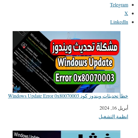
Telegram
X
LinkedIn
خطأ تحديثات ويندوز كود Windows Update Error 0x80070003
أبريل 16, 2024
التاريخ
انظمة التشغيل
في ما يتعلق بما يأتي