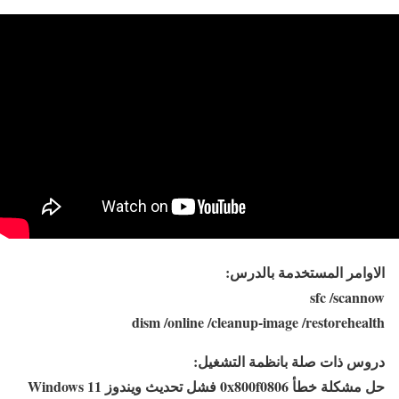
الاوامر المستخدمة بالدرس:
sfc /scannow
dism /online /cleanup-image /restorehealth
دروس ذات صلة بانظمة التشغيل:
حل مشكلة خطأ 0x800f0806 فشل تحديث ويندوز Windows 11