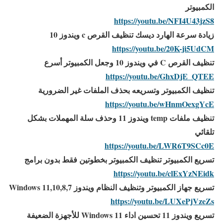
الكمبيوتر
https://youtu.be/NFI4U43jzS8
زيادة سرعة الهارد ديسك تنظيف القرص c ويندوز 10
https://youtu.be/20K-ji5UdCM
تنظيف القرص C في ويندوز 10 وجعل الكمبيوتر أسرع
https://youtu.be/GhxDjE_QTEE
تنظيف الكمبيوتر وتسريعه بحذف الملفات غير الضرورية
https://youtu.be/wHnmOexgYcE
تنظيف ملفات temp ويندوز 11 وحذف سلة المهملات بشكل
تلقائي
https://youtu.be/LWR6T9SCc0E
تسريع الكمبيوتر تنظيف الكمبيوتر بخطوتين فقط بدون برامج
https://youtu.be/clExYzNEidk
تسريع جهاز الكمبيوتر وتنظيف النظام ويندوز Windows 11,10,8,7
https://youtu.be/LUXePjVzeZs
تسريع ويندوز 11 تحسين اداء Windows 11 للأجهزة الضعيفة