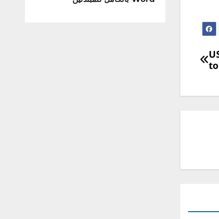
USB Y
to