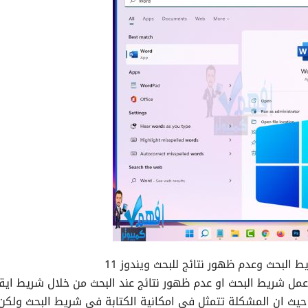
لبحث وعدم ظهور نتائج للبحث ويندوز 11
 شريط البحث او عدم ظهور نتائج عند البحث من خلال شريط ايق
حث في شريط المهام بنظام التشغيل ويندوز 11 ، حيث ان المشكلة تتمثل في امكانية الكتابة في شريط البحث و