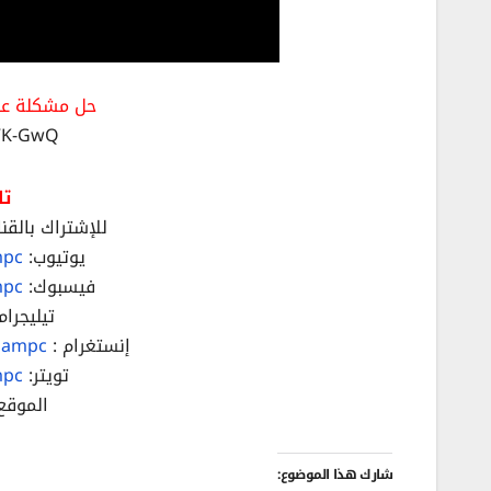
حل مشكلة عد
LVK-GwQ
تا
للإشتراك بالقنا
يوتيوب:
mpc
فيسبوك:
mpc
تيليجرام
إنستغرام :
hampc/
تويتر:
mpc
الموقع
شارك هذا الموضوع: