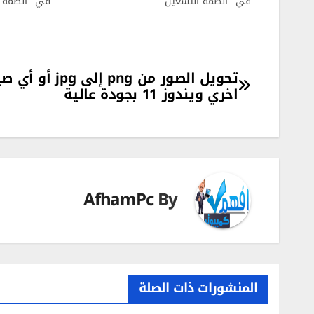
في "انظمة التشغيل"
في "انظمة ا
تصفّح
تحويل الصور من png إلى jpg 
اخري ويندوز 11 بجودة عالية
المقالات
AfhamPc
By
المنشورات ذات الصلة