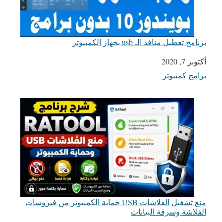
برنامج تعطيل منافذ الـ usb بجهاز الكمبيوتر
التاريخ
أكتوبر 7, 2020
برامج كمبيوتر
في ما يتعلق بما يأتي
منع تشغيل الفلاشات USB حماية الكمبيوتر من فيروسات
الفلاشة وسرقة البيانات