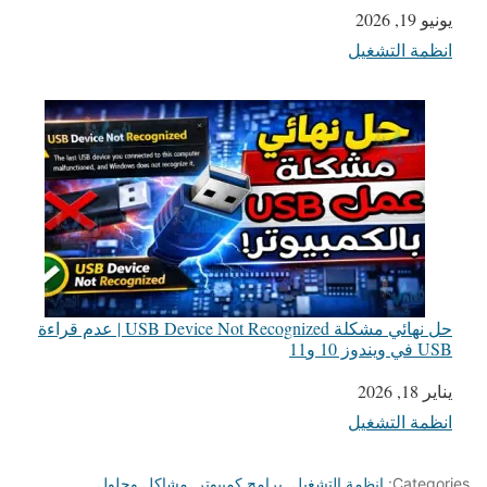
يونيو 19, 2026
التاريخ
انظمة التشغيل
في ما يتعلق بما يأتي
حل نهائي مشكلة USB Device Not Recognized | عدم قراءة
USB في ويندوز 10 و11
يناير 18, 2026
التاريخ
انظمة التشغيل
في ما يتعلق بما يأتي
Categories:
انظمة التشغيل
,
برامج كمبيوتر
,
مشاكل وحلول