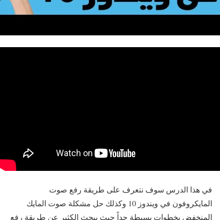
في هذا الدرس سوف نتعرف على طريقة رفع صوت
المايكروفون في ويندوز 10 وكذلك حل مشكلة صوت المايك
المنخفض بخطوات بسيطة جداً حيث يبحث الكثير عن طريقة رفع