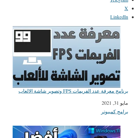
X
LinkedIn
برنامج معرفة عدد الفريمات FPS وتصوير شاشة الالعاب
مايو 31, 2021
التاريخ
برامج كمبيوتر
في ما يتعلق بما يأتي