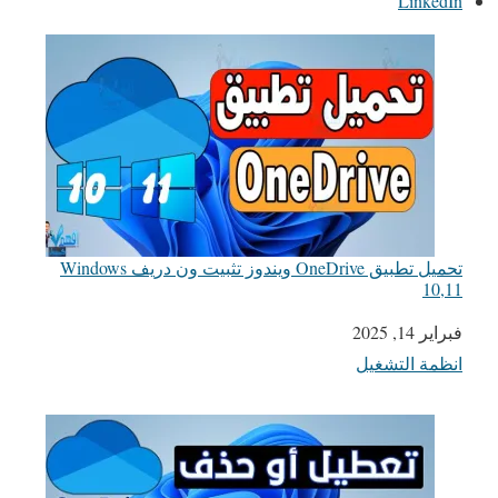
LinkedIn
تحميل تطبيق OneDrive ويندوز تثبيت ون دريف Windows
10,11
التاريخ
فبراير 14, 2025
انظمة التشغيل
في ما يتعلق بما يأتي