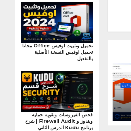
تحميل وتثبيت اوفيس Office مجانا
تحميل اوفيس النسخة الأصلية
بالتفعيل
حلول
2
فحص الفيروسات وتقوية حماية
ويندوز و Firewall Audit | شرح
برنامج Kudu الدرس الثاني