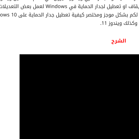
وكذلك في ويندوز 10 حيث يرغب البعض في عمل ايقاف او تعطيل لجدار الحماية في Windows لعمل بعض
تثبيت بعض البرامج المحظورة وفي هذا الدرس نوضح لكم بشكل موجز وم
وكذلك ويندوز 11.
الشرح