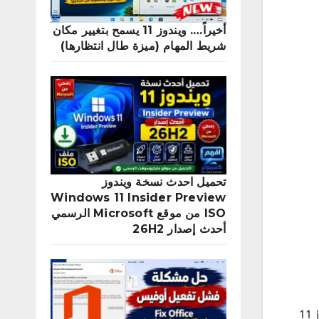
أخيراً…. ويندوز 11 يسمح بتغيير مكان
شريط المهام (ميزة طال انتظارها)
تحميل احدث نسخة ويندوز
Windows 11 Insider Preview
ISO من موقع Microsoft الرسمي
أحدث إصدار 26H2
في هذا الدرس سوف نتعرف على طريقة تعطيل جدار الحماية او الجدار الناري ويندوز فايرول في نظام التشغيل ويندوز 11