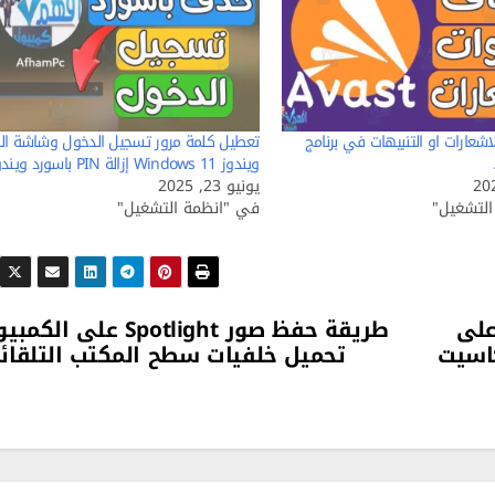
شعارات او التنبيهات في برنامج
تعطيل كلمة مرور تسجيل الدخول وشاشة ال
ويندوز Windows 11 إزالة PIN باسورد ويندوز
يونيو 23, 2025
لتشغيل"
في "انظمة التشغيل"
على
طريقة حفظ صور Spotlight على الكم
كاسيت
تحميل خلفيات سطح المكتب التلقائ