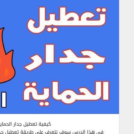
كيفية تعطيل جدار الحماية Firewall ويندوز 10,11 ايقاف الجدار ا