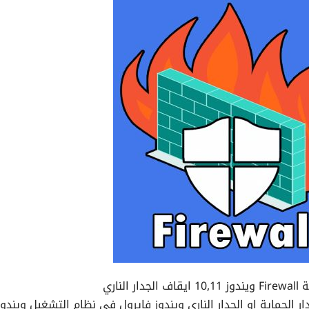
لناري