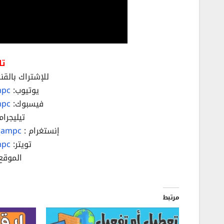
تا
للإشتراك بالقنا
يوتيوب:
mpc
فيسبوك:
mpc
تيليجرام
إنستغرام :
hampc/
تويتر:
mpc
الموقع
مرتبط