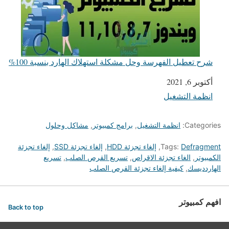
شرح تعطيل الفهرسة وحل مشكلة استهلاك الهارد بنسبة 100%
التاريخ
أكتوبر 6, 2021
انظمة التشغيل
في ما يتعلق بما يأتي
Categories:
انظمة التشغيل
,
برامج كمبيوتر
,
مشاكل وحلول
Defragment
Tags:
,
إلغاء تجزئة HDD
,
إلغاء تجزئة SSD
,
إلغاء تجزئة
الكمبيوتر
,
الغاء تجزئة الاقراص
,
تسريع القرص الصلب
,
تسريع
الهاردديسك
,
كيفية إلغاء تجزئة القرص الصلب
افهم كمبيوتر
Back to top