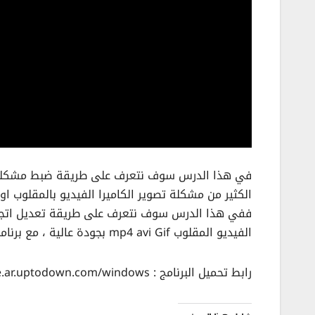
في هذا الدرس سوف نتعرف على طريقة ضبط مشكلة ال
الكثير من مشكلة تصوير الكاميرا الفيديو بالمقلوب او
ففي هذا الدرس سوف نتعرف على طريقة تعديل اتجاه 
الفيديو المقلوب mp4 avi Gif بجودة عالية ، مع برنامج تدوير الفيديو المقلوب للكمبيوتر وتغير اتجاه الفيديو.
رابط تحميل البرنامج : https://free-video-flip-and-rotate.ar.uptodown.com/windows