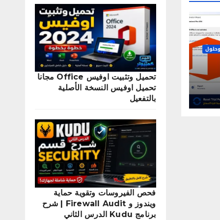
حلول
تحميل وتثبيت اوفيس Office مجانا
2
تحميل اوفيس النسخة الأصلية
بالتفعيل
فحص الفيروسات وتقوية حماية
ويندوز و Firewall Audit | شرح
برنامج Kudu الدرس الثاني