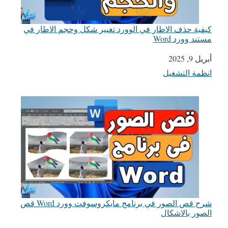
كيفية حذف الاطار في الوورد تغيير شكل وحجم الاطار في
مستند وورد Word
أبريل 9, 2025
التاريخ
انظمة التشغيل
في ما يتعلق بما يأتي
شرح قص الصور في برنامج مايكروسوفت وورد Word قص
الصور بالاشكال