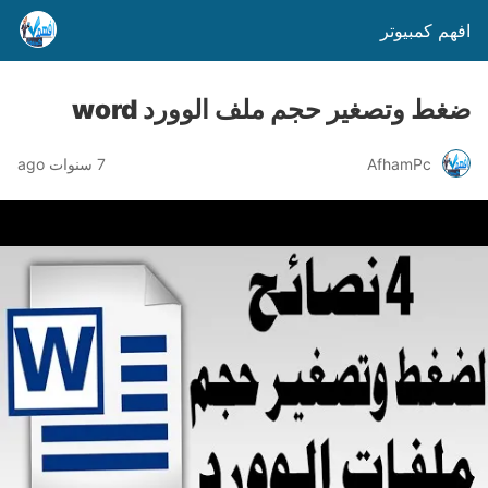
افهم كمبيوتر
ضغط وتصغير حجم ملف الوورد word
AfhamPc
7 سنوات ago