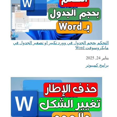
التحكم بحجم الجدول في وورد تكبير او تصغير الجدول في
مايكروسوفت Word
يناير 24, 2025
التاريخ
برامج كمبيوتر
في ما يتعلق بما يأتي