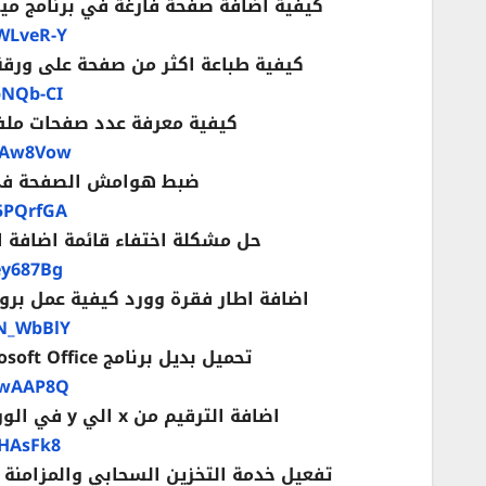
كيفية اضافة صفحة فارغة في برنامج ميك
WLveR-Y
كيفية طباعة اكثر من صفحة على ورقة و
pNQb-CI
كيفية معرفة عدد صفحات ملف ا
TmAw8Vow
ضبط هوامش الصفحة في ال
5PQrfGA
حل مشكلة اختفاء قائمة اضافة او تصميم insert or design في 
ey687Bg
اضافة اطار فقرة وورد كيفية عمل برواز لفقرة في صفحات 
GN_WbBlY
تحميل بديل برنامج Microsoft Office مجاني يشمل Word و Excel و PowerPoint
vwAAP8Q
اضافة الترقيم من x الي y في الوورد من صفحة 1 الي ص اجمالي عدد الصفحات Word
FHAsFk8
تفعيل خدمة التخزين السحابي والمزامنة OneDrive مايكروسوفت اوفيس Word Excel PowerPoint