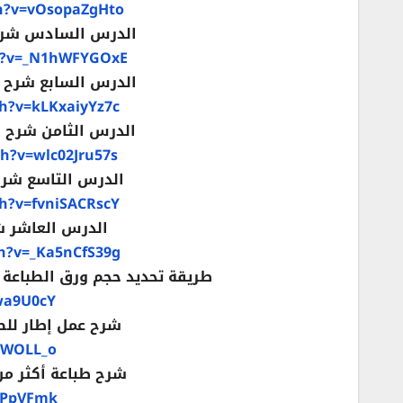
h?v=vOsopaZgHto
الدرس السادس شرح قائمة ال
h?v=_N1hWFYGOxE
الدرس السابع شرح قائمة المراجع
h?v=kLKxaiyYz7c
الدرس الثامن شرح قائمة المرس
h?v=wlc02Jru57s
الدرس التاسع شرح قائمة مر
h?v=fvniSACRscY
الدرس العاشر شرح قائم
h?v=_Ka5nCfS39g
طريقة تحديد حجم ورق الطباعة في برنامج Word تغيير حجم 
wa9U0cY
شرح عمل إطار للصفحة 
yWOLL_o
شرح طباعة أكثر من 
ePpVFmk