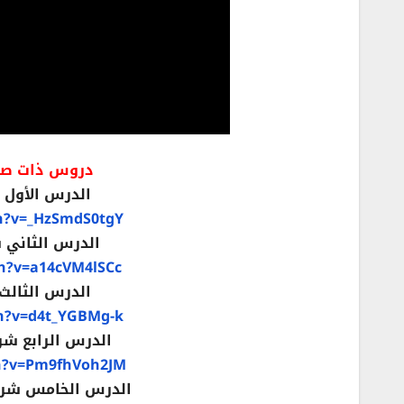
دروس ذات صلة ب
الدرس الأول شر
h?v=_HzSmdS0tgY
الدرس الثاني شرح قائ
h?v=a14cVM4lSCc
الدرس الثالث شرح قائ
h?v=d4t_YGBMg-k
الدرس الرابع شرح قائمة ا
h?v=Pm9fhVoh2JM
الدرس الخامس شرح قائمة ال