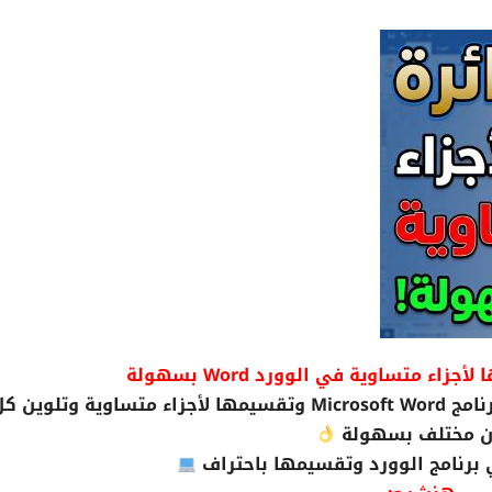
ء متساوية في الوورد Word بسهولة
في الفيديو ده هتتعلم طريقة رسم دائرة في برنامج Microsoft Word وتقسيمها لأجزاء متساوية و
ن مختلف بسهولة
برنامج الوورد وتقسيمها باحتراف