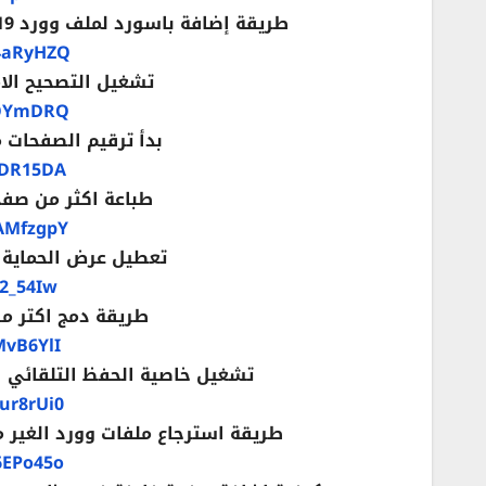
طريقة إضافة باسورد لملف وورد 2019 وطريقة إزالة الباسورد Add password Word file
4aRyHZQ
تشغيل التصحيح الاملائ
iOYmDRQ
بدأ ترقيم الصفحات من ص
kDR15DA
طباعة اكثر من صفحة في
AMfzgpY
تعطيل عرض الحماية Protected View في وورد 2019 ord
J2_54Iw
طريقة دمج اكتر من 
MvB6YlI
تشغيل خاصية الحفظ التلقائي اثناء الكت
ur8rUi0
طريقة استرجاع ملفات وورد الغير محفوظة استعاد
6EPo45o