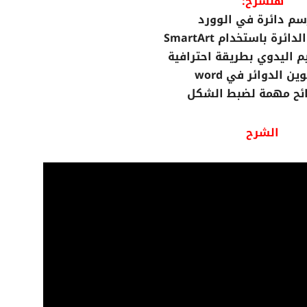
هنشرح:
م دائرة في الوورد
ئرة باستخدام SmartArt
 اليدوي بطريقة احترافية
ين الدوائر في word
ئح مهمة لضبط الشكل
الشرح