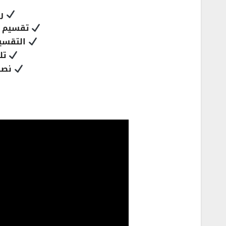
رس
تقسيم الدا
التقسيم
تلو
نصا