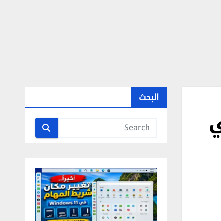
البحث
ي