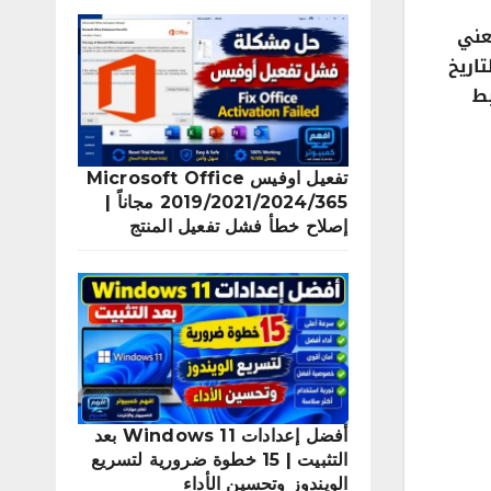
بط الوقت والتاريخ في ويندوز 11 او بمعني
 والتاريخ
بط
تفعيل اوفيس Microsoft Office
2019/2021/2024/365 مجاناً |
إصلاح خطأ فشل تفعيل المنتج
أفضل إعدادات Windows 11 بعد
التثبيت | 15 خطوة ضرورية لتسريع
الويندوز وتحسين الأداء