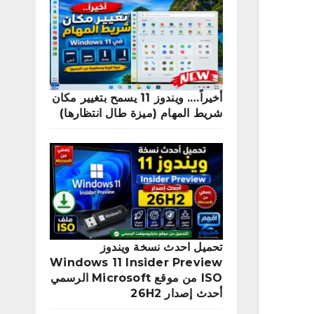
أخيراً…. ويندوز 11 يسمح بتغيير مكان
شريط المهام (ميزة طال انتظارها)
تحميل احدث نسخة ويندوز
Windows 11 Insider Preview
ISO من موقع Microsoft الرسمي
أحدث إصدار 26H2