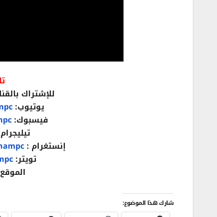
تا
للإشتراك بالقنا
يوتيوب:
mpc
فيسبوك:
mpc
تيليجرام 
إنستغرام :
hampc/
تويتر:
ampc
الموقع
شارك هذا الموضوع: