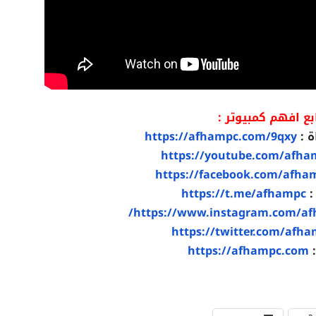
بع افهم كمبيوتر :
ة :
https://afhampc.com/9qxy
https://youtube.com/afha
https://facebook.com/afha
:
https://t.me/afhampc
https://www.instagram.com/af
https://twitter.com/afh
:
https://afhampc.com