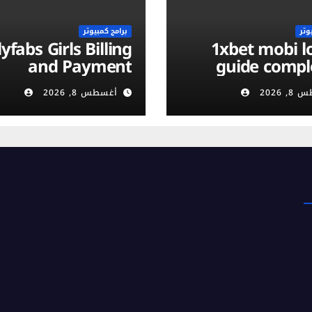
وتر
برامج كمبيوتر
yfabs Girls Billing
1xbet mobi login :
and Payment
guide compl
ethods: Discreet,
vérificati
 2026
أغسطس 8, 2026
Secure & Flexible
compte et séc
Options
m