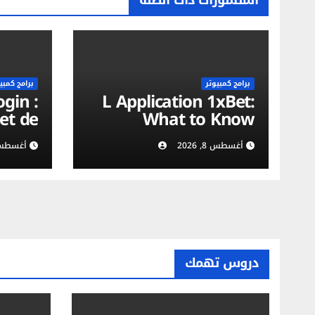
برامج كمبيوتر
برامج كمبي
L Application 1xBet:
et de
What to Know
ion du
أغسطس 8, 2026
أغسطس 8, 6
urité
obile
دروس تهمك