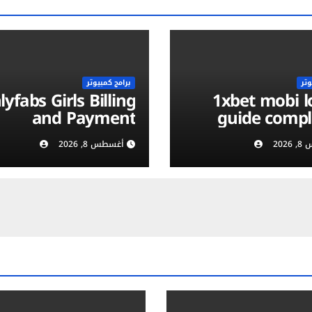
وتر
برامج كمبيوتر
yfabs Girls Billing
1xbet mobi login :
and Payment
guide compl
Methods: Discreet,
vérificat
202
أغسطس 8, 2026
Secure & Flexible
compte et séc
Options
m