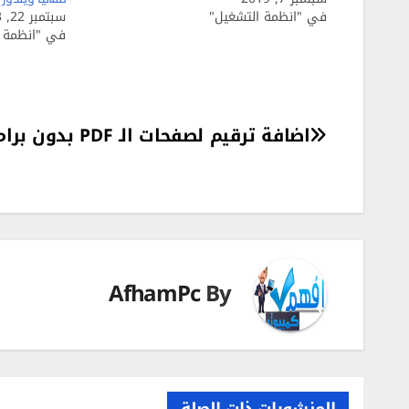
في "انظمة التشغيل"
سبتمبر 22, 2023
في "انظمة ا
تصفّح
اضافة ترقيم لصفحات الـ PDF بدون برامج
المقالات
AfhamPc
By
المنشورات ذات الصلة