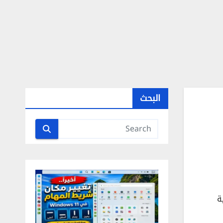
البحث
ة