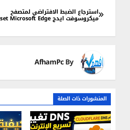
تصفّح
استرجاع الضبط الافتراضي لمتصفح
ميكروسوفت ايدج Reset Microsoft Edge
المقالات
AfhamPc
By
المنشورات ذات الصلة