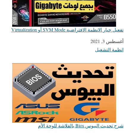
تفعيل خيار الانظمة الافتراضية SVM Mode أو Virtualization
التاريخ
أغسطس 3, 2021
انظمة التشغيل
في ما يتعلق بما يأتي
شرح تحديث البيوس Bios بالفلاشة للوحة الأم