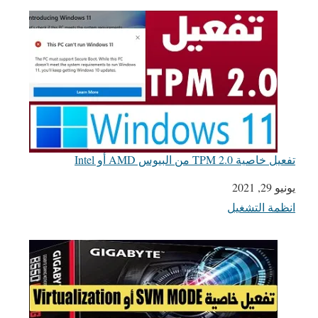
تفعيل خاصية TPM 2.0 من البيوس AMD أو Intel
يونيو 29, 2021
التاريخ
انظمة التشغيل
في ما يتعلق بما يأتي