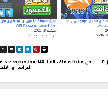
جلد او ملف او موقع في برنامج
كيفية معرفة كلمة مرور أي شبكة واي فاي
Av
جهاز الكمبيوتر WiFi Password
سبتمبر 8, 2025
تصالات"
في "إنترنت اتصالات"
اضافة فلاتر وتأثيرات على الصور ويندوز 10
حل مشكلة ملف runtime140_1.dll
البرامج او الالع