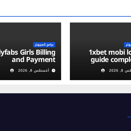
وتر
برامج كمبيوتر
yfabs Girls Billing
1xbet mobi login :
and Payment
guide compl
ethods: Discreet,
vérificati
 2026
أغسطس 8, 2026
Secure & Flexible
compte et séc
Options
m