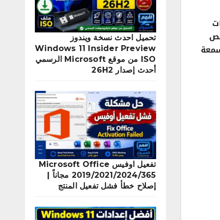
زات
صائص
تحميل احدث نسخة ويندوز
ى السمعة
Windows 11 Insider Preview
ISO من موقع Microsoft الرسمي
أحدث إصدار 26H2
تفعيل اوفيس Microsoft Office
2019/2021/2024/365 مجاناً |
إصلاح خطأ فشل تفعيل المنتج