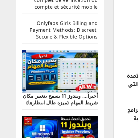
complet de vérification du
compte et sécurité mobile
Onlyfabs Girls Billing and
Payment Methods: Discreet,
Secure & Flexible Options
لحماية المعتمدة
ات الجديدة والتي
أخيراً…. ويندوز 11 يسمح بتغيير مكان
شريط المهام (ميزة طال انتظارها)
رامج
ة