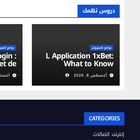
دروس تهمك
برامج كمبيوتر
برامج كمبي
L Application 1xBet:
et de
What to Know
on du
أغسطس 8, 2026
أغسطس 8,
urité
obile
CATEGORIES
إنترنت اتصالات