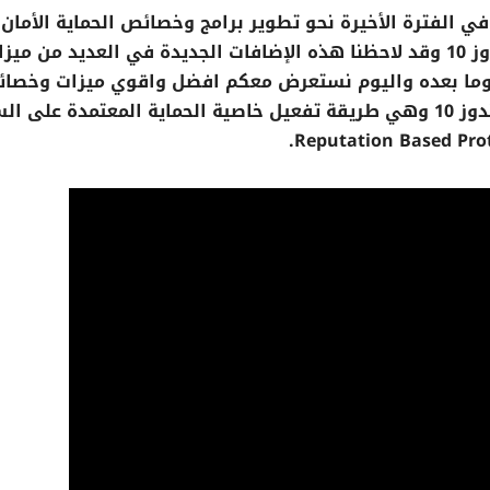
فترة الأخيرة نحو تطوير برامج وخصائص الحماية الأمان
والخصوصية في تحديثات نظام التشغيل ويندوز 10 وقد لاحظنا هذه الإضافات الجديدة في العديد من مي
أمان الجديدة على إصدار Windows 10 2004 وما بعده واليوم نستعرض معكم افضل واقوي ميزات وخ
الحماية التي تم اضافتها في نظام التشغيل ويندوز 10 وهي طريقة تفعيل خاصية الحماية المعتمدة عل
Reputation Based Prot