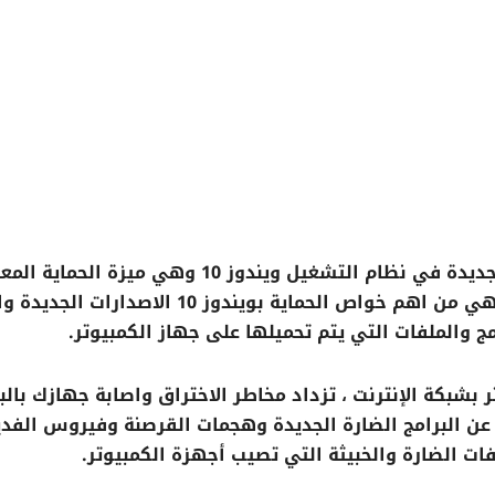
في هذا الدرس سوف نتعرف على شرح خاصية جديدة في نظام التشغيل ويندوز 10 وهي ميزة ا
على السمعة Reputation Based Protection وهي من اهم خواص الحماية بويندوز 10 الاصدار
ج والملفات التي يتم تحميلها على جهاز الكمبيوتر.
بشبكة الإنترنت ، تزداد مخاطر الاختراق واصابة جهازك بالب
عن البرامج الضارة الجديدة وهجمات القرصنة وفيروس الفدي
ات الضارة والخبيثة التي تصيب أجهزة الكمبيوتر.